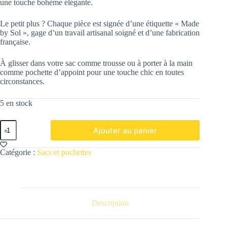
une touche bohème élégante.
Le petit plus ? Chaque pièce est signée d’une étiquette « Made
by Sol », gage d’un travail artisanal soigné et d’une fabrication
française.
À glisser dans votre sac comme trousse ou à porter à la main
comme pochette d’appoint pour une touche chic en toutes
circonstances.
5 en stock
quantité
Ajouter au panier
de
Pochette
à
Catégorie :
Sacs et pochettes
volants
Toile
de
Jouy
vert
Description