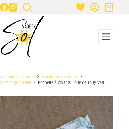
Passer
au
Panier
contenu
d’achat
Pochette à volants Toile de Jouy vert
Ajouter au panier
35,00
€
5 en stock
Accueil
Femme
Accessoires Femme
Sacs et pochettes
Pochette à volants Toile de Jouy vert