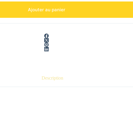
Ajouter au panier
Description