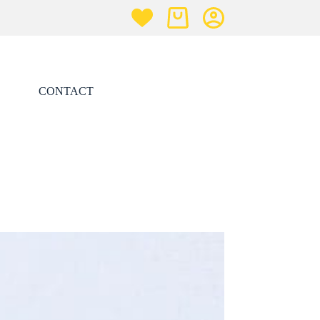
Panier
d’achat
CONTACT