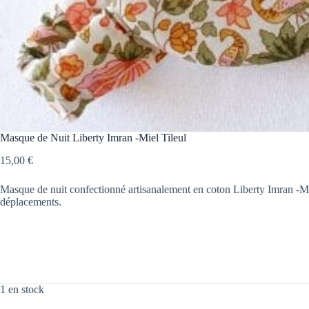
Masque de Nuit Liberty Imran -Miel Tileul
15,00
€
Masque de nuit confectionné artisanalement en coton Liberty Imran -Miel
déplacements.
1 en stock