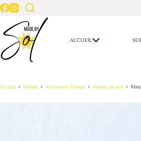
Passer
au
contenu
Masque de Nuit Liberty Imran -Miel Tileul
Ajouter au panier
ACCUEIL
SU
15,00
€
1 en stock
Accueil
Femme
Accessoires Femme
Masque de nuit
Masqu