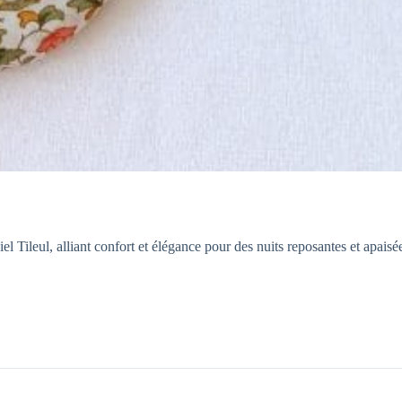
 Tileul, alliant confort et élégance pour des nuits reposantes et apais