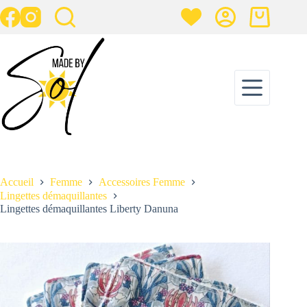
Passer
au
Panier
contenu
d’achat
Lingettes démaquillantes Liberty Danuna
Ajouter au panier
15,00
€
1 en stock
Accueil
Femme
Accessoires Femme
Lingettes démaquillantes
Lingettes démaquillantes Liberty Danuna