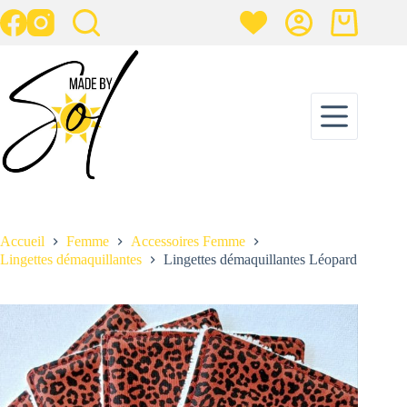
Passer
au
Panier
contenu
d’achat
Lingettes démaquillantes Léopard
Ajouter au panier
15,00
€
1 en stock
Accueil
Femme
Accessoires Femme
Lingettes démaquillantes
Lingettes démaquillantes Léopard