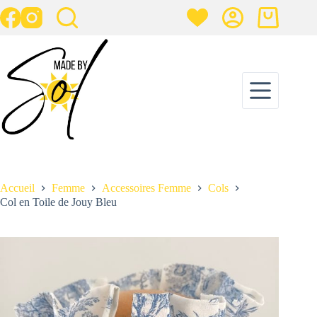
Passer
au
Panier
contenu
d’achat
Col en Toile de Jouy Bleu
Ajouter au panier
25,00
€
1 en stock
Accueil
Femme
Accessoires Femme
Cols
Col en Toile de Jouy Bleu