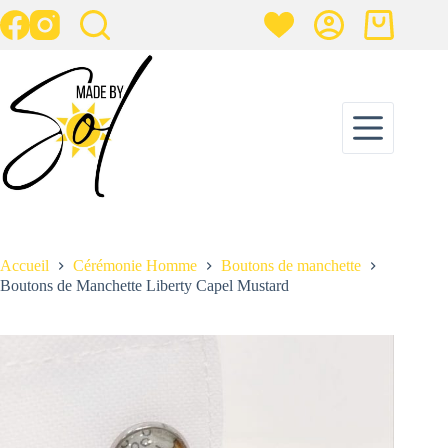
Passer
au
Panier
contenu
d’achat
Boutons de Manchette Liberty Capel Mustard
Ajouter au panier
25,00
€
5 en stock
Accueil
Cérémonie Homme
Boutons de manchette
Boutons de Manchette Liberty Capel Mustard