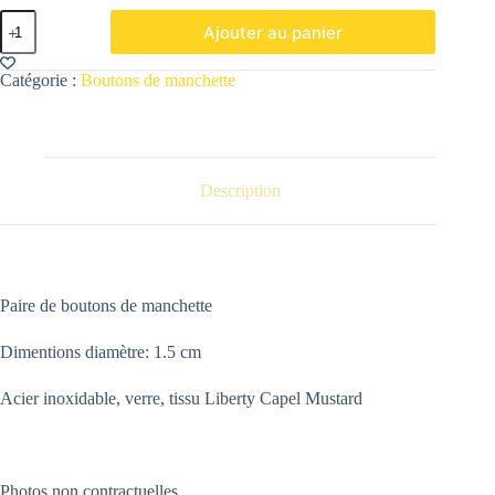
quantité
Ajouter au panier
de
Boutons
de
Catégorie :
Boutons de manchette
Manchette
Liberty
Capel
Mustard
Description
Paire de boutons de manchette
Dimentions diamètre: 1.5 cm
Acier inoxidable, verre, tissu Liberty Capel Mustard
Photos non contractuelles